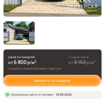
Цена со скидкой:
Старая цена:
6 800
8 160
2
2
от
р
/м
от
р
/м
стоимость за комплектацию «
Престиж
»
Заказать со скидкой
Ближайшая дата установки:
10.08.2026