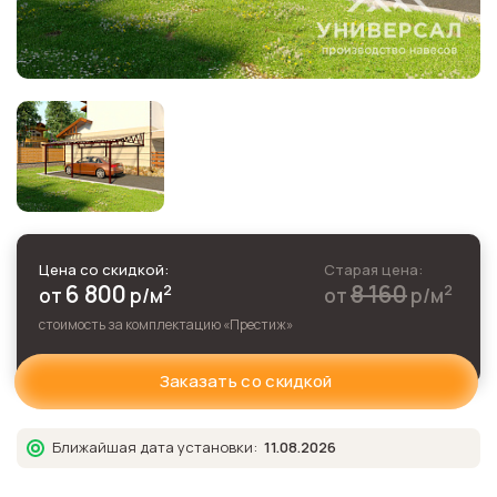
Цена со скидкой:
Старая цена:
6 800
8 160
2
2
от
р
/м
от
р
/м
стоимость за комплектацию «
Престиж
»
Заказать со скидкой
Ближайшая дата установки:
11.08.2026