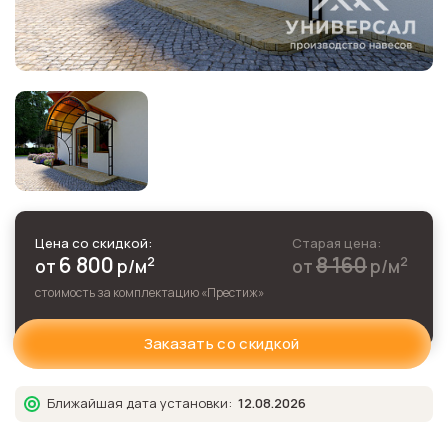
Цена со скидкой:
Старая цена:
6 800
8 160
2
2
от
р
/м
от
р
/м
стоимость за комплектацию «
Престиж
»
Заказать со скидкой
Ближайшая дата установки:
12.08.2026