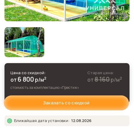
Цена со скидкой:
Старая цена:
6 800
8 160
2
2
от
р
/м
от
р
/м
стоимость за комплектацию «
Престиж
»
Заказать со скидкой
Ближайшая дата установки:
12.08.2026