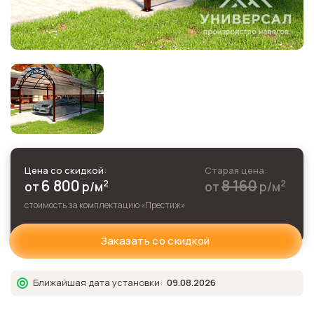
Цена со скидкой:
Старая цена:
6 800
8 160
2
2
от
р
/м
от
р
/м
стоимость за комплектацию «
Престиж
»
Заказать со скидкой
Ближайшая дата установки:
09.08.2026