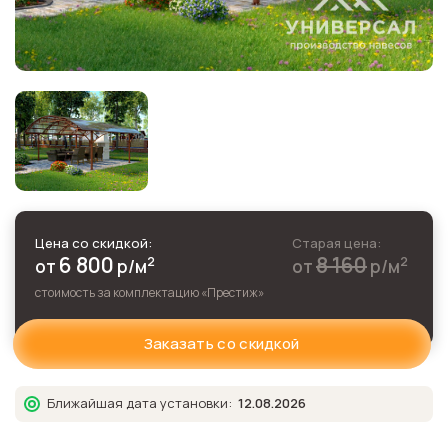
Цена со скидкой:
Старая цена:
6 800
8 160
2
2
от
р
/м
от
р
/м
стоимость за комплектацию «
Престиж
»
Заказать со скидкой
Ближайшая дата установки:
12.08.2026